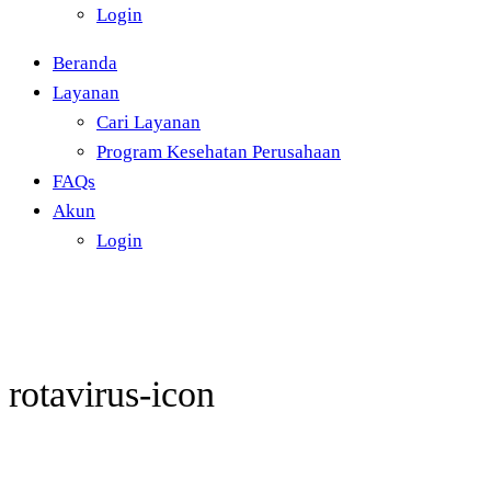
Login
Beranda
Layanan
Cari Layanan
Program Kesehatan Perusahaan
FAQs
Akun
Login
rotavirus-icon