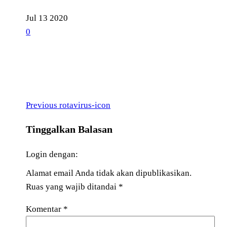
Jul
13
2020
0
Previous
Navigasi
Previous
rotavirus-icon
Post
pos
Tinggalkan Balasan
Login dengan:
Alamat email Anda tidak akan dipublikasikan.
Ruas yang wajib ditandai
*
Komentar
*