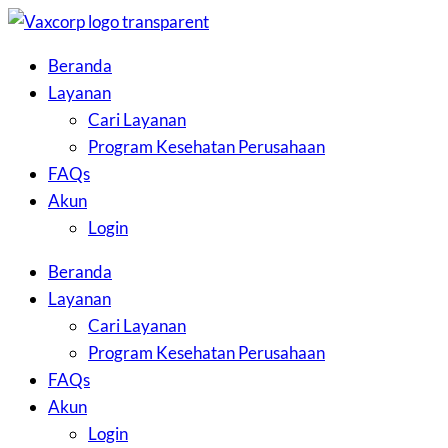
Skip
to
Beranda
the
Layanan
content
Cari Layanan
Program Kesehatan Perusahaan
FAQs
Akun
Login
Beranda
Layanan
Cari Layanan
Program Kesehatan Perusahaan
FAQs
Akun
Login