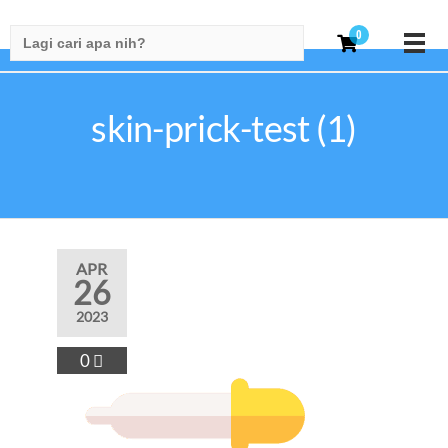
Search
0
for:
skin-prick-test (1)
APR
26
2023
0