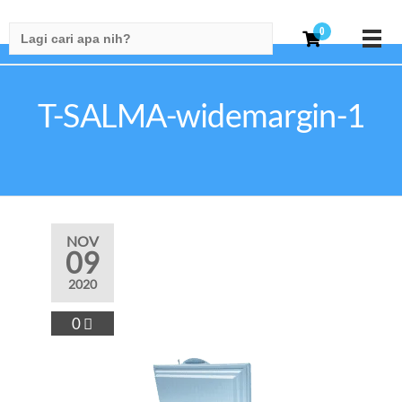
Search
0
for:
T-SALMA-widemargin-1
NOV
09
2020
0