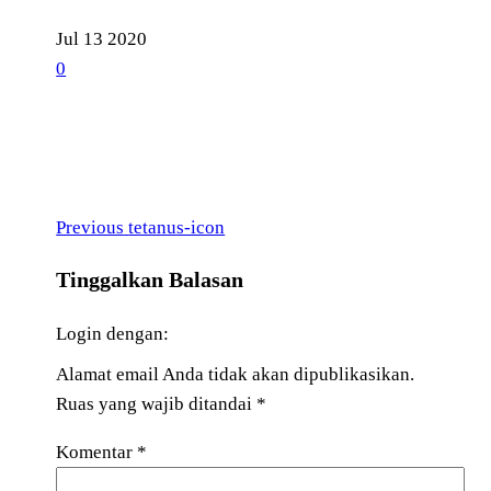
Jul
13
2020
0
Previous
Navigasi
Previous
tetanus-icon
Post
pos
Tinggalkan Balasan
Login dengan:
Alamat email Anda tidak akan dipublikasikan.
Ruas yang wajib ditandai
*
Komentar
*