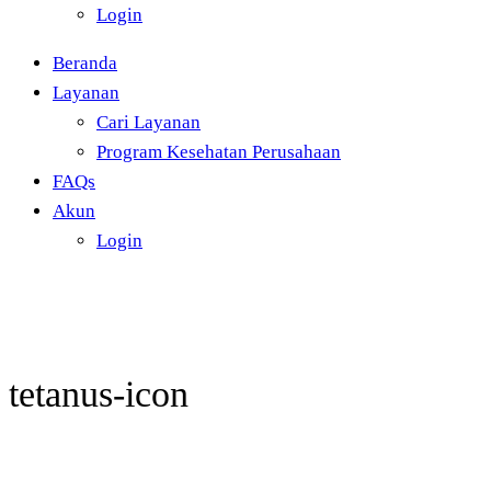
Login
Beranda
Layanan
Cari Layanan
Program Kesehatan Perusahaan
FAQs
Akun
Login
tetanus-icon