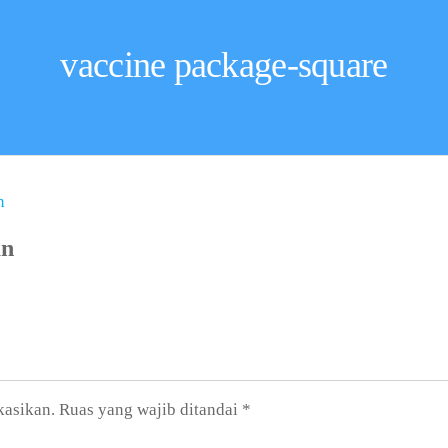
vaccine package-square
an
kasikan.
Ruas yang wajib ditandai
*