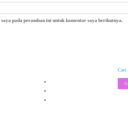
b saya pada peramban ini untuk komentar saya berikutnya.
Solusi
Cari 
Vaksinologi 101
G
Analisis Risiko
Jadwal Imunisasi
ght @2017 – PT Visi Indonesia Pancacita