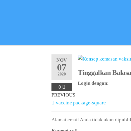
NOV
07
Tinggalkan Balas
2020
Login dengan:
0
PREVIOUS
vaccine package-square
Alamat email Anda tidak akan dipubli
Komentar
*