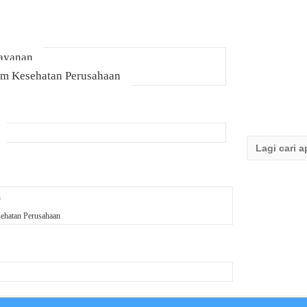
Layanan
am Kesehatan Perusahaan
Search
for:
n
ehatan Perusahaan