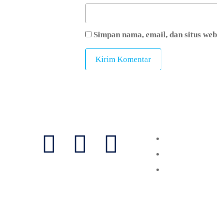
Simpan nama, email, dan situs we
Follow Us
Layanan
Vaksinasi
Laboratorium
Konsultasi
Copyri