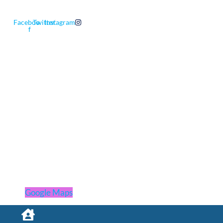
Follow Us
Facebook-
Twitter
Instagram
f
Layanan
Vaksinasi
Laboratorium
Konsultasi
Solusi
Vaksinologi 101
Analisis Risiko
Jadwal Imunisasi
Cari Klinik
Google Maps