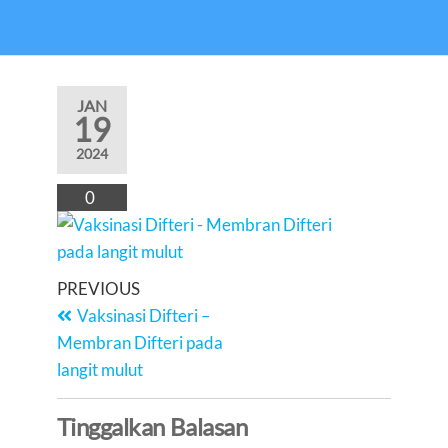
JAN
19
2024
0
Navigasi
Previous
PREVIOUS
Post
pos
Vaksinasi Difteri –
Membran Difteri pada
langit mulut
Tinggalkan Balasan