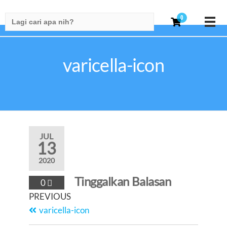
Search
0
for:
varicella-icon
JUL
13
2020
Tinggalkan Balasan
0
PREVIOUS
varicella-icon