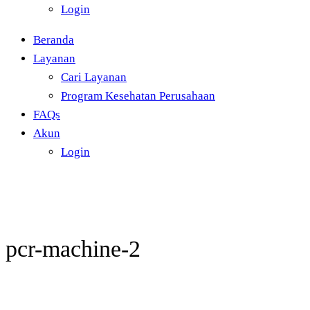
Login
Beranda
Layanan
Cari Layanan
Program Kesehatan Perusahaan
FAQs
Akun
Login
pcr-machine-2