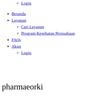
Login
Beranda
Layanan
Cari Layanan
Program Kesehatan Perusahaan
FAQs
Akun
Login
pharmaeorki