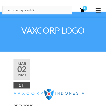
Search
0
for:
VAXCORP LOGO
MAR
02
2020
0