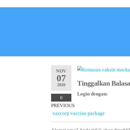
NOV
07
Tinggalkan Balas
2020
Login dengan:
0
PREVIOUS
vaxcorp vaccine package