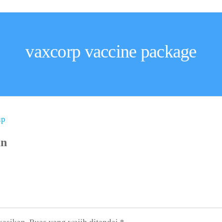
vaxcorp vaccine package
an