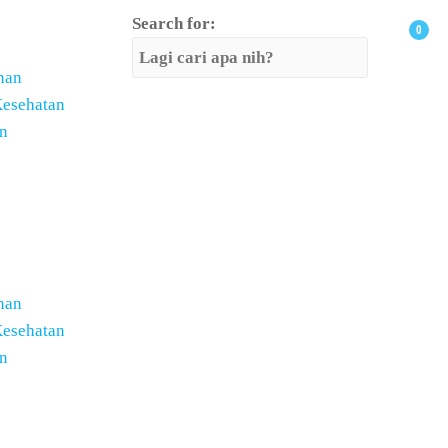
Search for:
0
nan
Kesehatan
n
nan
Kesehatan
n