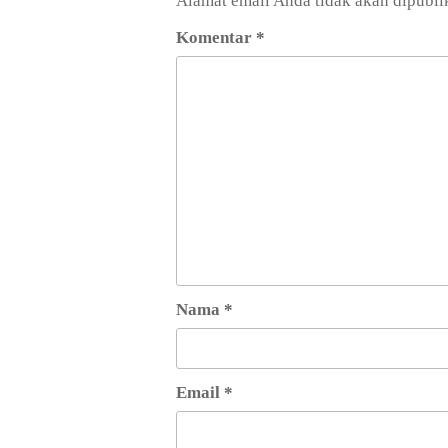
Alamat email Anda tidak akan dipubli
Komentar
*
Nama
*
Email
*