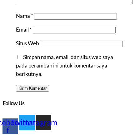
Nama
*
Email
*
Situs Web
Simpan nama, email, dan situs web saya
pada peramban ini untuk komentar saya
berikutnya.
Follow Us
cebook-
Twitter
Instagram
f