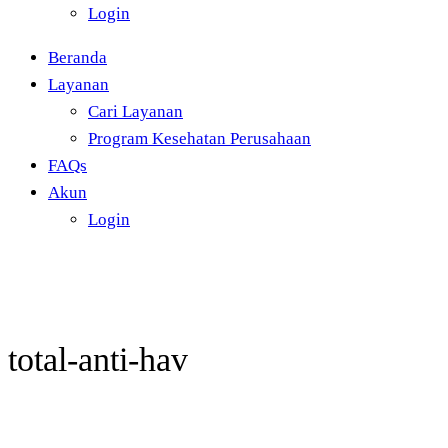
Login
Beranda
Layanan
Cari Layanan
Program Kesehatan Perusahaan
FAQs
Akun
Login
total-anti-hav