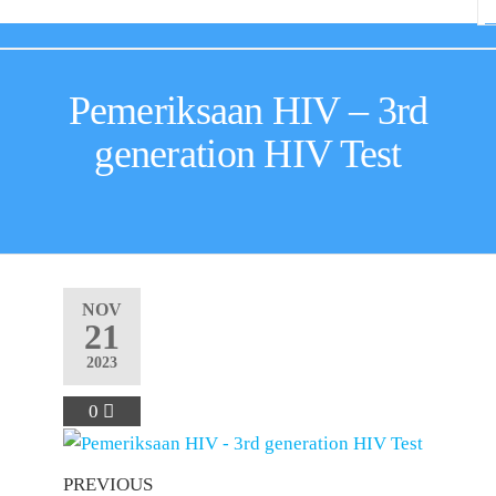
Pemeriksaan HIV – 3rd
generation HIV Test
NOV
21
2023
0
PREVIOUS