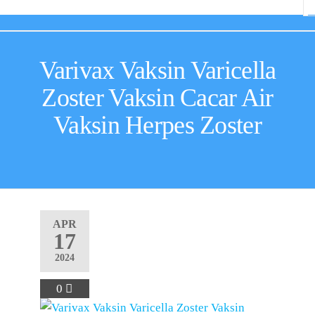
Varivax Vaksin Varicella
Zoster Vaksin Cacar Air
Vaksin Herpes Zoster
APR
17
2024
0