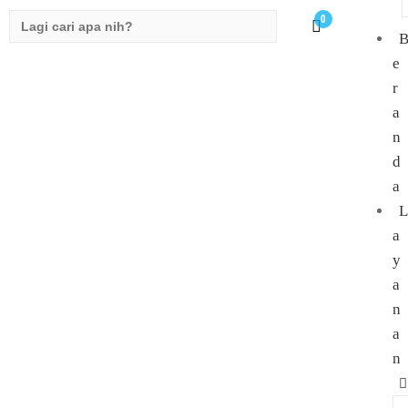
Search
0
for:
e
r
a
n
d
a
L
a
y
a
n
a
n