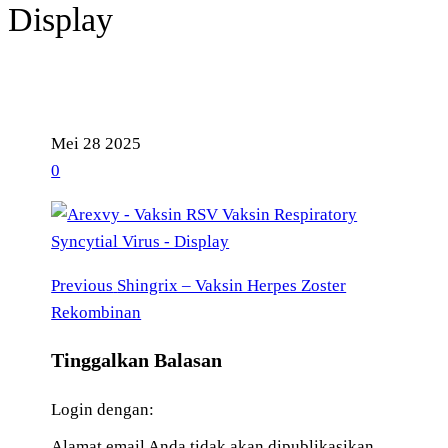
Display
Mei
28
2025
0
Previous
Navigasi
Previous
Shingrix – Vaksin Herpes Zoster
Post
Rekombinan
pos
Tinggalkan Balasan
Login dengan:
Alamat email Anda tidak akan dipublikasikan.