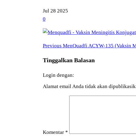
Jul
28
2025
0
Previous
Navigasi
Previous
MenQuadfi ACYW-135 (Vaksin Me
Post
pos
Tinggalkan Balasan
Login dengan:
Alamat email Anda tidak akan dipublikasik
Komentar
*