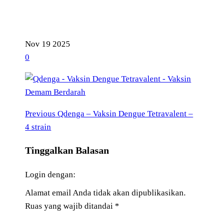
Nov
19
2025
0
Previous
Navigasi
Previous
Qdenga – Vaksin Dengue Tetravalent –
Post
4 strain
pos
Tinggalkan Balasan
Login dengan:
Alamat email Anda tidak akan dipublikasikan.
Ruas yang wajib ditandai
*