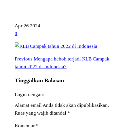
Apr
26
2024
0
Previous
Navigasi
Previous
Mengapa heboh terjadi KLB Campak
Post
tahun 2022 di Indonesia?
pos
Tinggalkan Balasan
Login dengan:
Alamat email Anda tidak akan dipublikasikan.
Ruas yang wajib ditandai
*
Komentar
*