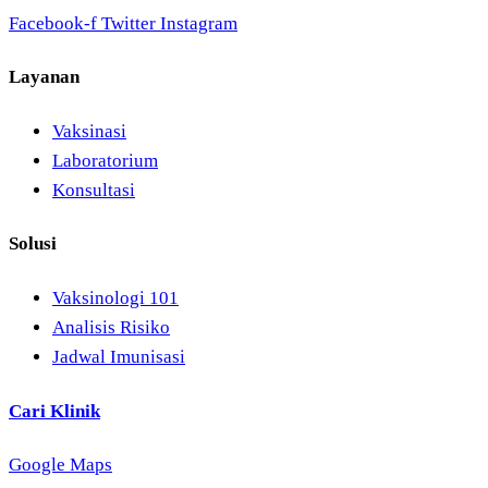
Facebook-f
Twitter
Instagram
Layanan
Vaksinasi
Laboratorium
Konsultasi
Solusi
Vaksinologi 101
Analisis Risiko
Jadwal Imunisasi
Cari Klinik
Google Maps