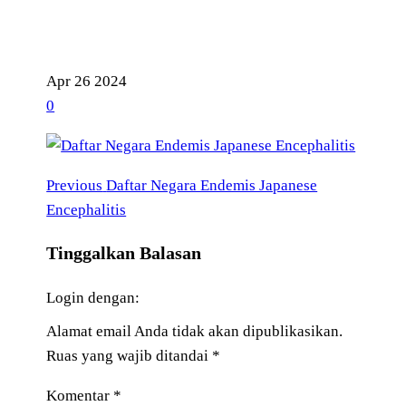
Apr
26
2024
0
Previous
Navigasi
Previous
Daftar Negara Endemis Japanese
Post
Encephalitis
pos
Tinggalkan Balasan
Login dengan:
Alamat email Anda tidak akan dipublikasikan.
Ruas yang wajib ditandai
*
Komentar
*