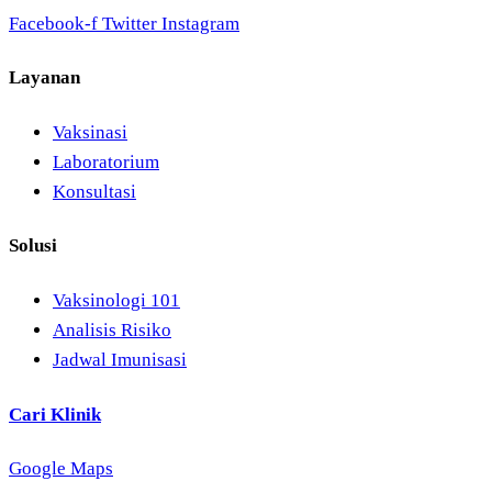
Facebook-f
Twitter
Instagram
Layanan
Vaksinasi
Laboratorium
Konsultasi
Solusi
Vaksinologi 101
Analisis Risiko
Jadwal Imunisasi
Cari Klinik
Google Maps