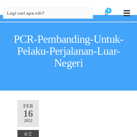
Search
0
for:
PCR-Pembanding-Untuk-
Pelaku-Perjalanan-Luar-
Negeri
FEB
16
2022
0