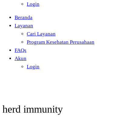
Login
Beranda
Layanan
Cari Layanan
Program Kesehatan Perusahaan
FAQs
Akun
Login
herd immunity