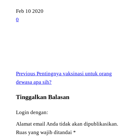
Feb
10
2020
0
Previous
Navigasi
Previous
Pentingnya vaksinasi untuk orang
Post
dewasa apa sih?
pos
Tinggalkan Balasan
Login dengan:
Alamat email Anda tidak akan dipublikasikan.
Ruas yang wajib ditandai
*