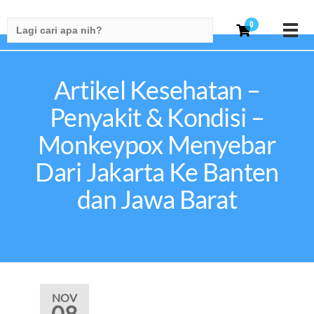
Search
0
for:
Artikel Kesehatan –
Penyakit & Kondisi –
Monkeypox Menyebar
Dari Jakarta Ke Banten
dan Jawa Barat
NOV