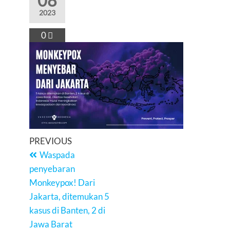
08
2023
0
PREVIOUS
Waspada
penyebaran
Monkeypox! Dari
Jakarta, ditemukan 5
kasus di Banten, 2 di
Jawa Barat