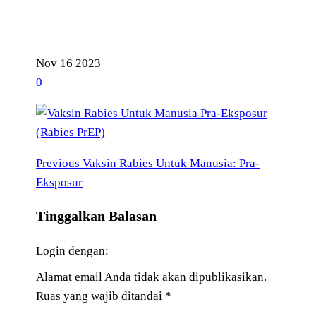
Nov
16
2023
0
Previous
Navigasi
Previous
Vaksin Rabies Untuk Manusia: Pra-
Post
Eksposur
pos
Tinggalkan Balasan
Login dengan:
Alamat email Anda tidak akan dipublikasikan.
Ruas yang wajib ditandai
*