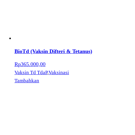
BioTd (Vaksin Difteri & Tetanus)
Rp
365.000,00
Vaksin Td TdaP
,
Vaksinasi
Tambahkan