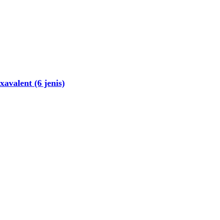
valent (6 jenis)