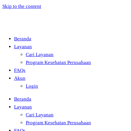
Skip to the content
Beranda
Layanan
Cari Layanan
Program Kesehatan Perusahaan
FAQs
Akun
Login
Beranda
Layanan
Cari Layanan
Program Kesehatan Perusahaan
FAQs