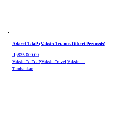
Adacel TdaP (Vaksin Tetanus Difteri Pertussis)
Rp
835.000,00
Vaksin Td TdaP
,
Vaksin Travel
,
Vaksinasi
Tambahkan