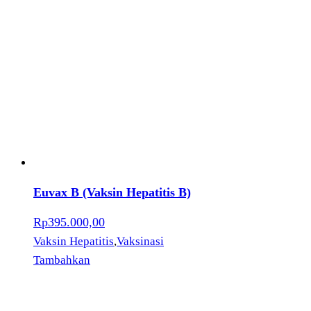
Euvax B (Vaksin Hepatitis B)
Rp
395.000,00
Vaksin Hepatitis
,
Vaksinasi
Tambahkan