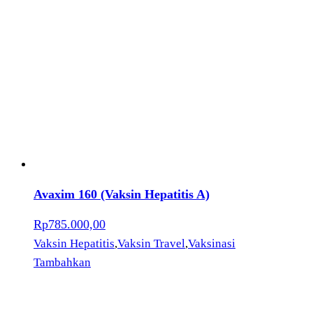
Avaxim 160 (Vaksin Hepatitis A)
Rp
785.000,00
Vaksin Hepatitis
,
Vaksin Travel
,
Vaksinasi
Tambahkan