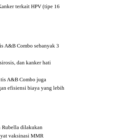
anker terkait HPV (tipe 16
itis A&B Combo sebanyak 3
sirosis, dan kanker hati
titis A&B Combo juga
an efisiensi biaya yang lebih
n Rubella dilakukan
wayat vaksinasi MMR