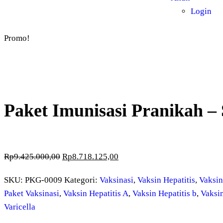
Login
Promo!
Paket Imunisasi Pranikah – 
Rp
9.425.000,00
Rp
8.718.125,00
SKU:
PKG-0009
Kategori:
Vaksinasi
,
Vaksin Hepatitis
,
Vaksi
Paket Vaksinasi
,
Vaksin Hepatitis A
,
Vaksin Hepatitis b
,
Vaksi
Varicella