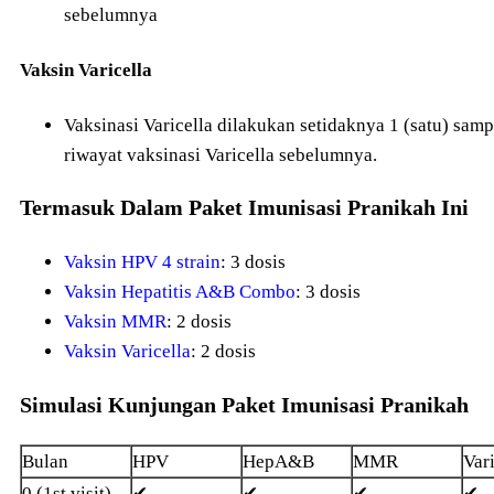
sebelumnya
Vaksin Varicella
Vaksinasi Varicella dilakukan setidaknya 1 (satu) samp
riwayat vaksinasi Varicella sebelumnya.
Termasuk Dalam Paket Imunisasi Pranikah Ini
Vaksin HPV 4 strain
: 3 dosis
Vaksin Hepatitis A&B Combo
: 3 dosis
Vaksin MMR
: 2 dosis
Vaksin Varicella
: 2 dosis
Simulasi Kunjungan Paket Imunisasi Pranikah
Bulan
HPV
HepA&B
MMR
Vari
0 (1st visit)
✔
✔
✔
✔