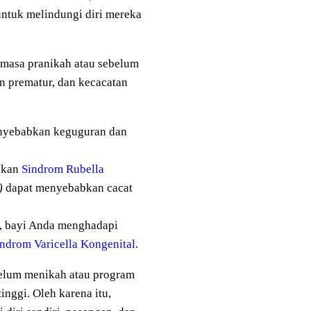
untuk melindungi diri mereka
emasa pranikah atau sebelum
n prematur, dan kecacatan
enyebabkan keguguran dan
abkan
Sindrom Rubella
)
dapat menyebabkan cacat
n, bayi Anda menghadapi
ndrom Varicella Kongenital
.
ebelum menikah atau program
nggi. Oleh karena itu,