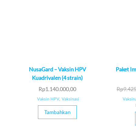
NusaGard – Vaksin HPV
Paket Im
Kuadrivalen (4 strain)
Rp
1.140.000,00
Rp
9.42
Vaksin HPV
,
Vaksinasi
Vaksin
Tambahkan