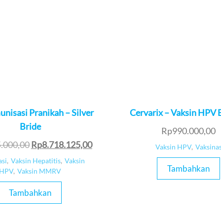
unisasi Pranikah – Silver
Cervarix – Vaksin HPV 
Bride
Rp
990.000,00
5.000,00
Rp
8.718.125,00
Vaksin HPV
,
Vaksinas
asi
,
Vaksin Hepatitis
,
Vaksin
Tambahkan
HPV
,
Vaksin MMRV
Tambahkan