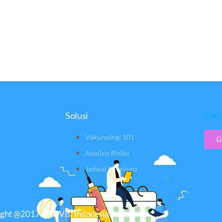
Solusi
Cari 
Vaksinologi 101
G
Analisis Risiko
Jadwal Imunisasi
ght @2017 – PT Visi Indonesia Pancacita