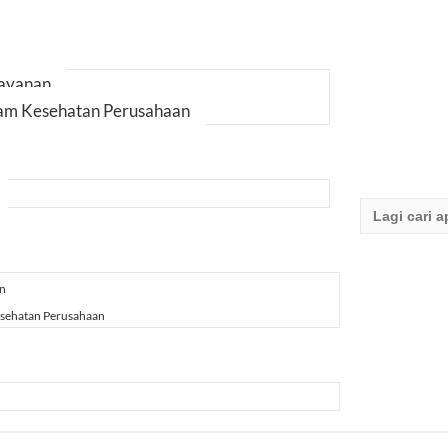
Layanan
am Kesehatan Perusahaan
Search
for:
an
sehatan Perusahaan