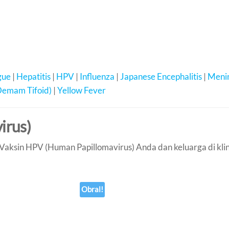
gue
|
Hepatitis
|
HPV
|
Influenza
|
Japanese Encephalitis
|
Menin
Demam Tifoid)
|
Yellow Fever
irus)
Vaksin HPV (Human Papillomavirus) Anda dan keluarga di klinik
Obral!