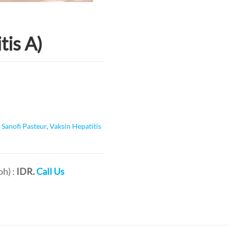
tis A)
:
Sanofi Pasteur
,
Vaksin Hepatitis
h) :
IDR.
Call Us