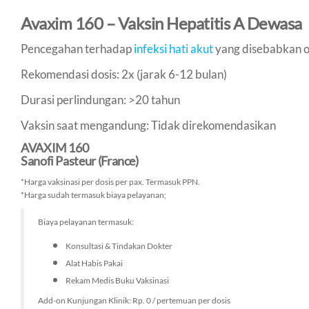
Avaxim 160 – Vaksin Hepatitis A Dewasa
Pencegahan terhadap
infeksi hati akut
yang disebabkan ol
Rekomendasi dosis: 2x (jarak 6-12 bulan)
Durasi perlindungan: >20 tahun
Vaksin saat mengandung: Tidak direkomendasikan
AVAXIM 160
Sanofi Pasteur (France)
*Harga vaksinasi per dosis per pax. Termasuk PPN.
*Harga sudah termasuk biaya pelayanan;
Biaya pelayanan termasuk:
Konsultasi & Tindakan Dokter
Alat Habis Pakai
Rekam Medis Buku Vaksinasi
Add-on Kunjungan Klinik: Rp. 0 / pertemuan per dosis