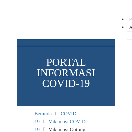
F
A
PORTAL
INFORMASI
COVID-19
Beranda
COVID
19
Vaksinasi COVID-
19
Vaksinasi Gotong