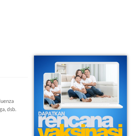
fluenza
ga, dsb.