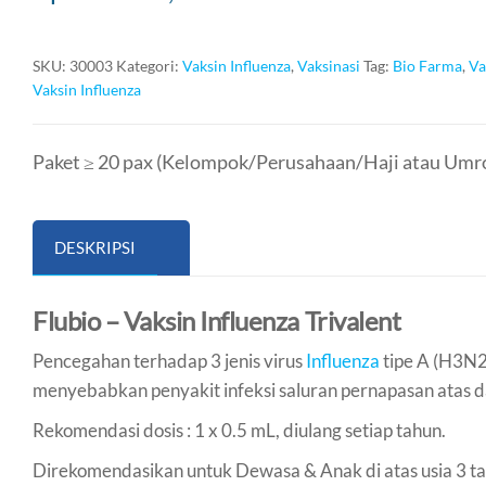
SKU:
30003
Kategori:
Vaksin Influenza
,
Vaksinasi
Tag:
Bio Farma
,
Va
Vaksin Influenza
Paket ≥ 20 pax (Kelompok/Perusahaan/Haji atau Umro
DESKRIPSI
Flubio – Vaksin Influenza Trivalent
Pencegahan terhadap 3 jenis virus
Influenza
tipe A (H3N2,
menyebabkan penyakit infeksi saluran pernapasan atas dan k
Rekomendasi dosis : 1 x 0.5 mL, diulang setiap tahun.
Direkomendasikan untuk Dewasa & Anak di atas usia 3 t