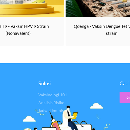
il 9 - Vaksin HPV 9 Strain
Qdenga - Vaksin Dengue Tetra
(Nonavalent)
strain
Solusi
Cari 
Vaksinologi 101
G
Analisis Risiko
Jadwal Imunisasi