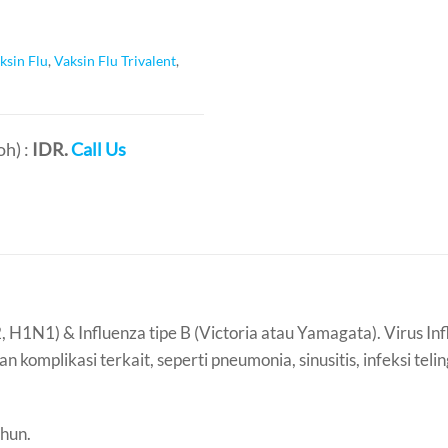
ksin Flu
,
Vaksin Flu Trivalent
,
h) :
IDR.
Call Us
 H1N1) & Influenza tipe B (Victoria atau Yamagata). Virus In
omplikasi terkait, seperti pneumonia, sinusitis, infeksi telin
ahun.