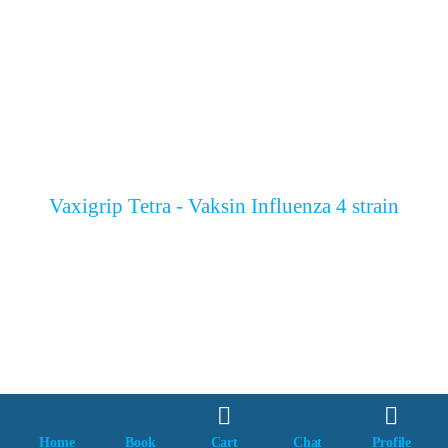
Vaxigrip Tetra - Vaksin Influenza 4 strain
Stamaril - Vaksin Yellow Fever
Home
Book
Cart
Chat
Profile