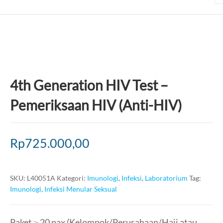
4th Generation HIV Test –
Pemeriksaan HIV (Anti-HIV)
Rp
725.000,00
SKU:
L40051A
Kategori:
Imunologi
,
Infeksi
,
Laboratorium
Tag:
Imunologi
,
Infeksi Menular Seksual
Paket ≥ 20 pax (Kelompok/Perusahaan/Haji atau