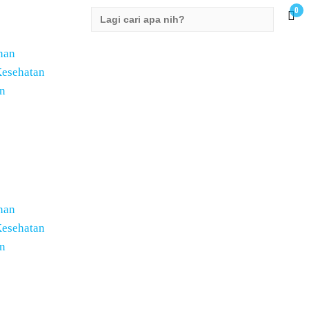
0
Search
for:
nan
Kesehatan
n
nan
Kesehatan
n