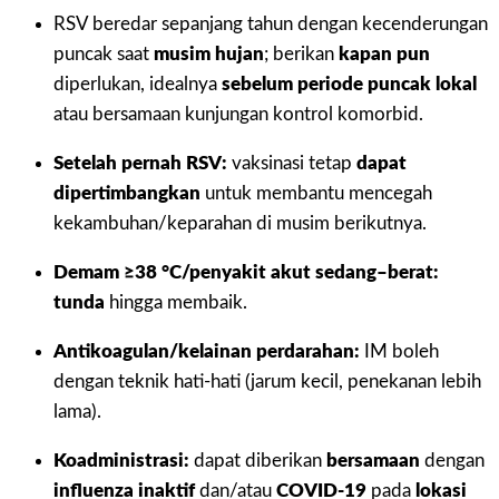
RSV beredar sepanjang tahun dengan kecenderungan
puncak saat
musim hujan
; berikan
kapan pun
diperlukan, idealnya
sebelum periode puncak lokal
atau bersamaan kunjungan kontrol komorbid.
Setelah pernah RSV:
vaksinasi tetap
dapat
dipertimbangkan
untuk membantu mencegah
kekambuhan/keparahan di musim berikutnya.
Demam ≥38 °C/penyakit akut sedang–berat:
tunda
hingga membaik.
Antikoagulan/kelainan perdarahan:
IM boleh
dengan teknik hati-hati (jarum kecil, penekanan lebih
lama).
Koadministrasi:
dapat diberikan
bersamaan
dengan
influenza inaktif
dan/atau
COVID-19
pada
lokasi