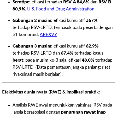
Serotipe:
efikasi terhadap
RSV-A 84,6%
dan
RSV-B
80,9%
.
U.S. Food and Drug Administration
Gabungan 2 musim:
efikasi kumulatif
±67%
terhadap RSV-LRTD, termasuk pada peserta dengan
≥1 komorbid.
AREXVY
Gabungan 3 musim:
efikasi kumulatif
62,9%
terhadap RSV-LRTD dan
67,4%
terhadap kasus
berat
; pada musim ke-3 saja, efikasi
48,0%
terhadap
RSV-LRTD. (Data pemantauan jangka panjang; riset
rivaksinasi masih berjalan).
Efektivitas dunia nyata (RWE) & implikasi praktik:
Analisis RWE awal menunjukkan vaksinasi RSV pada
lansia berasosiasi dengan
penurunan rawat inap